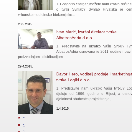
1. Gospođo Stergar, možete nam kratko reći ne
o tvrtki Synlab? Synlab Hrvatska je cen
vrhunske medicinsko-biokemijske...
20.5.2015.
Ivan Marić, izvršni direktor tvrtke
AlbatrosAdria d.o.o.
1. Predstavite na ukratko Vašu tvrtku? Tvr
AlbatrosAdria osnovana je 2011. godine i bavi
proizvodnjom i distribucijom...
29.4.2015.
Davor Hero, voditelj prodaje i marketing
tvrtke LogIN d.o.o.
1. Predstavite nam ukratko Vašu tvrtku? Lo
djeluje od 1996. godine u Rijeci, a osno
djelatnost obuhvaća projektiranje,...
1.4.2015.
«
<