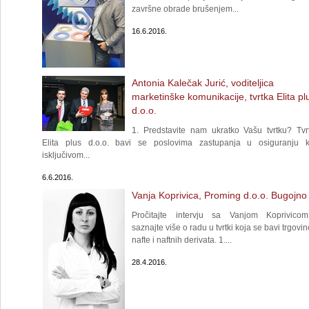
završne obrade brušenjem...
16.6.2016.
Antonia Kalečak Jurić, voditeljica
marketinške komunikacije, tvrtka Elita pl
d.o.o.
1. Predstavite nam ukratko Vašu tvrtku? Tvr
Elita plus d.o.o. bavi se poslovima zastupanja u osiguranju 
isključivom...
6.6.2016.
Vanja Koprivica, Proming d.o.o. Bugojno
Pročitajte intervju sa Vanjom Koprivico
saznajte više o radu u tvrtki koja se bavi trgovi
nafte i naftnih derivata. 1....
28.4.2016.