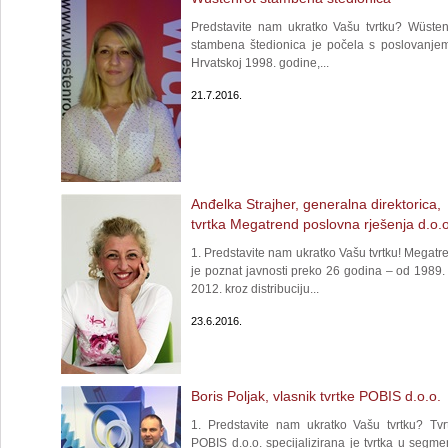
Predstavite nam ukratko Vašu tvrtku? Wüsten
stambena štedionica je počela s poslovanje
Hrvatskoj 1998. godine,...
21.7.2016.
Anđelka Strajher, generalna direktorica,
tvrtka Megatrend poslovna rješenja d.o.o
1. Predstavite nam ukratko Vašu tvrtku! Megatr
je poznat javnosti preko 26 godina – od 1989.
2012. kroz distribuciju...
23.6.2016.
Boris Poljak, vlasnik tvrtke POBIS d.o.o.
1. Predstavite nam ukratko Vašu tvrtku? Tvr
POBIS d.o.o. specijalizirana je tvrtka u segme