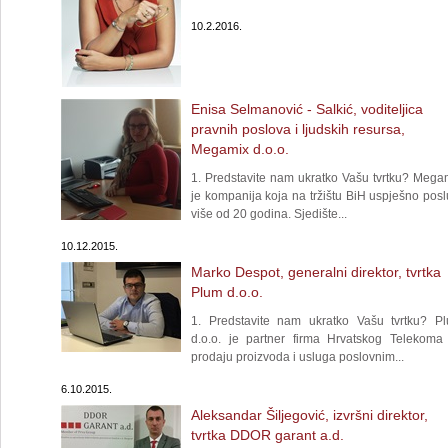
10.2.2016.
Enisa Selmanović - Salkić, voditeljica
pravnih poslova i ljudskih resursa,
Megamix d.o.o.
1. Predstavite nam ukratko Vašu tvrtku? Mega
je kompanija koja na tržištu BiH uspješno posl
više od 20 godina. Sjedište...
10.12.2015.
Marko Despot, generalni direktor, tvrtka
Plum d.o.o.
1. Predstavite nam ukratko Vašu tvrtku? P
d.o.o. je partner firma Hrvatskog Telekoma
prodaju proizvoda i usluga poslovnim...
6.10.2015.
Aleksandar Šiljegović, izvršni direktor,
tvrtka DDOR garant a.d.