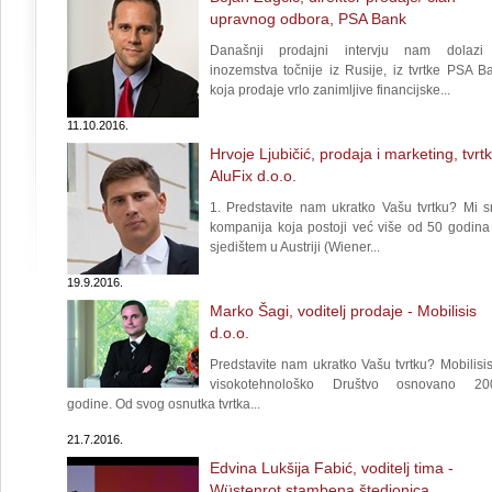
upravnog odbora, PSA Bank
Današnji prodajni intervju nam dolazi
inozemstva točnije iz Rusije, iz tvrtke PSA B
koja prodaje vrlo zanimljive financijske...
11.10.2016.
Hrvoje Ljubičić, prodaja i marketing, tvrt
AluFix d.o.o.
1. Predstavite nam ukratko Vašu tvrtku? Mi 
kompanija koja postoji već više od 50 godina
sjedištem u Austriji (Wiener...
19.9.2016.
Marko Šagi, voditelj prodaje - Mobilisis
d.o.o.
Predstavite nam ukratko Vašu tvrtku? Mobilisis
visokotehnološko Društvo osnovano 20
godine. Od svog osnutka tvrtka...
21.7.2016.
Edvina Lukšija Fabić, voditelj tima -
Wüstenrot stambena štedionica