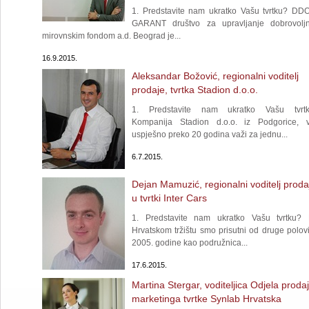
1. Predstavite nam ukratko Vašu tvrtku? DD
GARANT društvo za upravljanje dobrovolj
mirovnskim fondom a.d. Beograd je...
16.9.2015.
Aleksandar Božović, regionalni voditelj
prodaje, tvrtka Stadion d.o.o.
1. Predstavite nam ukratko Vašu tvrt
Kompanija Stadion d.o.o. iz Podgorice, 
uspješno preko 20 godina važi za jednu...
6.7.2015.
Dejan Mamuzić, regionalni voditelj proda
u tvrtki Inter Cars
1. Predstavite nam ukratko Vašu tvrtku?
Hrvatskom tržištu smo prisutni od druge polov
2005. godine kao podružnica...
17.6.2015.
Martina Stergar, voditeljica Odjela prodaj
marketinga tvrtke Synlab Hrvatska