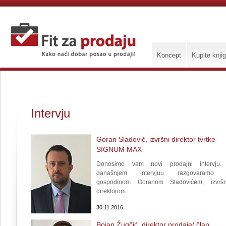
Koncept
Kupite knji
Intervju
Goran Sladović, izvršni direktor tvrtke
SIGNUM MAX
Donosimo vam novi prodajni intervju
današnjem intervjuu razgovaramo 
gospodinom Goranom Sladovićem, izvrš
direktorom...
30.11.2016.
Bojan Žugčić, direktor prodaje/ član