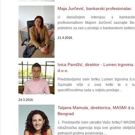
Maja Jurčević, bankarski profesionalac
U današnjem intervjuu s bankarsk
profesionalkom Majom Jurčević saznajte što
potrebno za rad u prodaji u bankarskom sektoru
21.4.2016.
Ivica Pandžić, direktor - Lumen trgovina
d.o.o.
Predstavljamo vam tvrtku Lumen trgovina d.o.
Saznajte više o ovoj tvrtki te o s
specifičnostima rada u odjelu prodaje...
24.3.2016.
Tatjana Mamula, direktorica, MASMI d.o.
Beograd
1. Predstavite nam ukratko Vašu tvrtku? MASMI
istraživačka agencija koja ove godine obiljež
petnaest godina poslovanja....