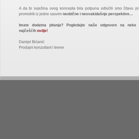
A da bi svježina ovog koncepta bila potpuna odlučili smo čitavu pr
promotriti iz jedne sasvim
neobične i nesvakidašnje perspektive…
Imate dodatna pitanja? Pogledajte naše odgovore na neke
najčešćih
ovdje!
Danijel Bićanić
Prodajni konzultant i trener