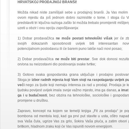
HRVATSKOJ PRODAJNOJ BRANŠI!
Možda nikad niste zamišljali sebe u prodajnoj branši. Ja Vas molim
ovom mjestu da još jednom dobro razmislite o tome. I stoga ću 
predstaviti tri ključna razloga zašto bi možda trebalo promijeniti mišljenj
uzeti u obzir i ovu opciju zapošljavanja:
1) Dobar prodavač/ica
ne može postati tehnološki višak
jer će z
svojih dokazanih sposobnosti uvijek biti interesantan no
potencijalnom poslodavcu ili će barem puno lakše naći novi posao;
2) Dobar prodavač/ica
ne može biti prestar
. Sve dok donosi rezulta
on/ona su neizostavni dio poslovanja svake tvrtke;
3) Gotovo svaka gospodarska grana uključuje i prodajno poslovan
Stoga je
izbor radnih mjesta koji Vam stoji na raspolaganju uvijek p
veći
nego za ljude koji nemaju interesa za rad u prodaji. Prodaja je k
ljudsku povijest uvijek imala svoje važno mjesto, ima ga danas,
a imat
ga i u budućnosti
, bez obzira na tehnološke, sociološke i gospodar
promjene u društvu.
Zapravo, koncept na kojem se temelji knjiga „Fit za prodaju“ je po
bombona od mentola koji, kad ga prvi put stavite u usta, oštro napa
sva Vaša čula, ugrize Vas za grlo, šokira Vaša pluća, a zatim otvori 
britkom, hladnom zraku koji će Vas ispuniti novom energijom.