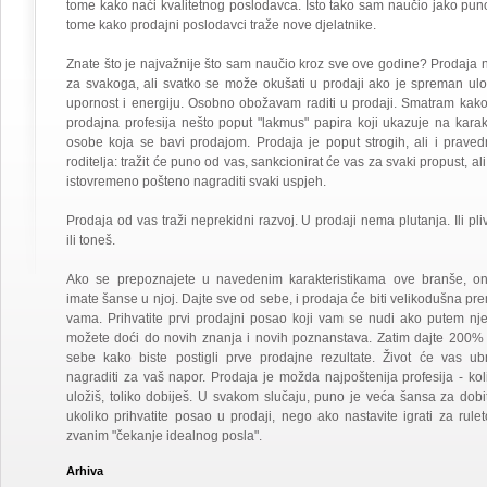
tome kako naći kvalitetnog poslodavca. Isto tako sam naučio jako pun
tome kako prodajni poslodavci traže nove djelatnike.
Znate što je najvažnije što sam naučio kroz sve ove godine? Prodaja n
za svakoga, ali svatko se može okušati u prodaji ako je spreman ulož
upornost i energiju. Osobno obožavam raditi u prodaji. Smatram kako
prodajna profesija nešto poput "lakmus" papira koji ukazuje na karak
osobe koja se bavi prodajom. Prodaja je poput strogih, ali i praved
roditelja: tražit će puno od vas, sankcionirat će vas za svaki propust, ali
istovremeno pošteno nagraditi svaki uspjeh.
Prodaja od vas traži neprekidni razvoj. U prodaji nema plutanja. Ili pli
ili toneš.
Ako se prepoznajete u navedenim karakteristikama ove branše, o
imate šanse u njoj. Dajte sve od sebe, i prodaja će biti velikodušna pr
vama. Prihvatite prvi prodajni posao koji vam se nudi ako putem nj
možete doći do novih znanja i novih poznanstava. Zatim dajte 200%
sebe kako biste postigli prve prodajne rezultate. Život će vas ub
nagraditi za vaš napor. Prodaja je možda najpoštenija profesija - kol
uložiš, toliko dobiješ. U svakom slučaju, puno je veća šansa za dobi
ukoliko prihvatite posao u prodaji, nego ako nastavite igrati za rule
zvanim "čekanje idealnog posla".
Arhiva