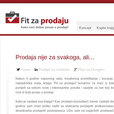
Koncept
Kupite knji
Prodaja nije za svakoga, ali...
Tweet
Podijeli na Linkedin
Plus na Google+
Nakon 4 godine napornog rada, kreativnog promišljanja i kucanja
nakladnička vrata, knjiga "Fit za prodaju!" konačno će izaći iz tisk
ponijeti sa sobom nove i interesantne poruke i savjete za sve koji tr
novi ili bolji posao u prodaji.
Kako je nastala ova knjiga? Kao prodajni konzultant i trener zadnjih de
godina sam imao priliku raditi sa stotinama prodajnih profesionalac
desetinama prodajnih poslodavaca. Učio sam od uspješnih prodavač