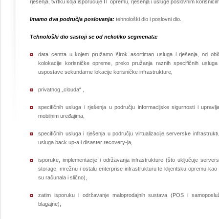
rješenja, tvrtku koja isporučuje IT opremu, rješenja i usluge poslovnim korisnici
Imamo dva područja poslovanja:
tehnološki dio i poslovni dio.
Tehnološki dio sastoji se od nekoliko segmenata:
data centra u kojem pružamo širok asortiman usluga i rješenja, od obi
kolokacije korisničke opreme, preko pružanja raznih specifičnih usluga
uspostave sekundarne lokacije korisničke infrastrukture,
privatnog „clouda“ ,
specifičnih usluga i rješenja u području informacijske sigurnosti i upravlj
mobilnim uređajima,
specifičnih usluga i rješenja u području virtualizacije serverske infrastrukt
usluga back up-a i disaster recovery-ja,
isporuke, implementacije i održavanja infrastrukture (što uključuje server
storage, mrežnu i ostalu enterprise infrastrukturu te klijentsku opremu kao
su računala i slično),
zatim isporuku i održavanje maloprodajnih sustava (POS i samoposlu
blagajne),