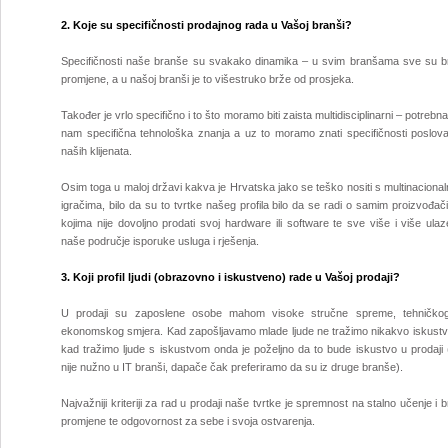
2. Koje su specifičnosti prodajnog rada u Vašoj branši?
Specifičnosti naše branše su svakako dinamika – u svim branšama sve su b
promjene, a u našoj branši je to višestruko brže od prosjeka.
Također je vrlo specifično i to što moramo biti zaista multidisciplinarni – potrebn
nam specifična tehnološka znanja a uz to moramo znati specifičnosti poslova
naših klijenata.
Osim toga u maloj državi kakva je Hrvatska jako se teško nositi s multinaciona
igračima, bilo da su to tvrtke našeg profila bilo da se radi o samim proizvođa
kojima nije dovoljno prodati svoj hardware ili software te sve više i više ula
naše područje isporuke usluga i rješenja.
3. Koji profil ljudi (obrazovno i iskustveno) rade u Vašoj prodaji?
U prodaji su zaposlene osobe mahom visoke stručne spreme, tehničkog 
ekonomskog smjera. Kad zapošljavamo mlade ljude ne tražimo nikakvo iskustv
kad tražimo ljude s iskustvom onda je poželjno da to bude iskustvo u prodaji 
nije nužno u IT branši, dapače čak preferiramo da su iz druge branše).
Najvažniji kriteriji za rad u prodaji naše tvrtke je spremnost na stalno učenje i 
promjene te odgovornost za sebe i svoja ostvarenja.