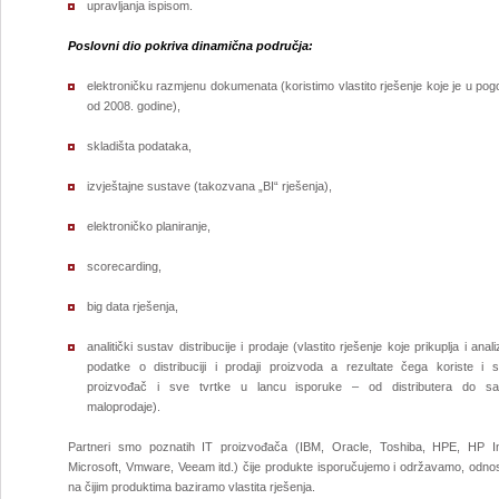
upravljanja ispisom.
Poslovni dio pokriva dinamična područja:
elektroničku razmjenu dokumenata (koristimo vlastito rješenje koje je u po
od 2008. godine),
skladišta podataka,
izvještajne sustave (takozvana „BI“ rješenja),
elektroničko planiranje,
scorecarding,
big data rješenja,
analitički sustav distribucije i prodaje (vlastito rješenje koje prikuplja i anali
podatke o distribuciji i prodaji proizvoda a rezultate čega koriste i 
proizvođač i sve tvrtke u lancu isporuke – od distributera do s
maloprodaje).
Partneri smo poznatih IT proizvođača (IBM, Oracle, Toshiba, HPE, HP In
Microsoft, Vmware, Veeam itd.) čije produkte isporučujemo i održavamo, odno
na čijim produktima baziramo vlastita rješenja.