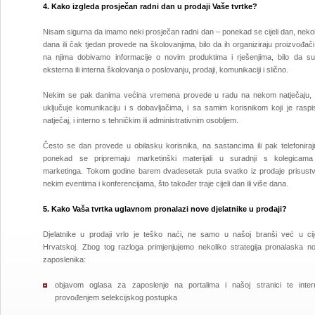
4. Kako izgleda prosječan radni dan u prodaji Vaše tvrtke?
Nisam sigurna da imamo neki prosječan radni dan – ponekad se cijeli dan, neko
dana ili čak tjedan provede na školovanjima, bilo da ih organiziraju proizvođač
na njima dobivamo informacije o novim produktima i rješenjima, bilo da su
eksterna ili interna školovanja o poslovanju, prodaji, komunikaciji i slično.
Nekim se pak danima većina vremena provede u radu na nekom natječaju, 
uključuje komunikaciju i s dobavljačima, i sa samim korisnikom koji je raspi
natječaj, i interno s tehničkim ili administrativnim osobljem.
Često se dan provede u obilasku korisnika, na sastancima ili pak telefoniraju
ponekad se pripremaju marketinški materijali u suradnji s kolegicama
marketinga. Tokom godine barem dvadesetak puta svatko iz prodaje prisustv
nekim eventima i konferencijama, što također traje cijeli dan ili više dana.
5. Kako Vaša tvrtka uglavnom pronalazi nove djelatnike u prodaji?
Djelatnike u prodaji vrlo je teško naći, ne samo u našoj branši već u cije
Hrvatskoj. Zbog tog razloga primjenjujemo nekoliko strategija pronalaska no
zaposlenika:
objavom oglasa za zaposlenje na portalima i našoj stranici te inter
provođenjem selekcijskog postupka