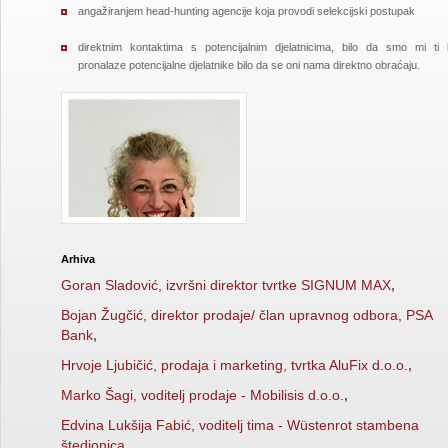
angažiranjem head-hunting agencije koja provodi selekcijski postupak
direktnim kontaktima s potencijalnim djelatnicima, bilo da smo mi ti k
pronalaze potencijalne djelatnike bilo da se oni nama direktno obraćaju.
Arhiva
Goran Sladović, izvršni direktor tvrtke SIGNUM MAX
,
Bojan Žugčić, direktor prodaje/ član upravnog odbora, PSA
Bank
,
Hrvoje Ljubičić, prodaja i marketing, tvrtka AluFix d.o.o.
,
Marko Šagi, voditelj prodaje - Mobilisis d.o.o.
,
Edvina Lukšija Fabić, voditelj tima - Wüstenrot stambena
štedionica
,