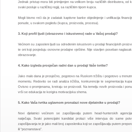
Jednak pristup mora biti primijenjen na velikom broju različitih distributera, od k
svaki posluje u različitoj regiji, sa različitim tipom kupca.
Mogli bismo reći da je zadatak kaptivne banke objedinjenje i unifikacija financi
ponude, u svakom pogledu (kupca, proizvoda, procesa).
3. Koji profil ljudi (obrazovno i iskustveno) rade u Vašoj prodaji?
Većinom su zaposleni ljudi sa određenim iskustvom u prodaji financijskih proiz
te oni koji posjeduju osnovne prodajne vještine. Nije stavljen poseban naglasa
obrazovanje.
4. Kako izgleda prosječan radni dan u prodaji Vaše tvrtke?
Jako malo dana je prosječno, pogotovo na Ruskom tržištu i pogotovo u trenut
momentu. Redovito se radi analiza tržišta, konkurencije te segmentacija kupa
Ovisno o promjenama, kreiraju se proizvodi. Na temelju novih proizvoda i ponu
vrši se edukacija te korigira motivacijska shema.
5. Kako Vaša tvrtka uglavnom pronalazi nove djelatnike u prodaji?
Novi djelatnici većinom se zapošljavalju putem head-hunterskih agencija 
natječaja. Svaki potencijalni kandidat prolazi više intervjua do same potv
zapošljavanja te je jako mali broj zaposlenika koji se zapošljavalju putem prepo
ili “poznanstava”.