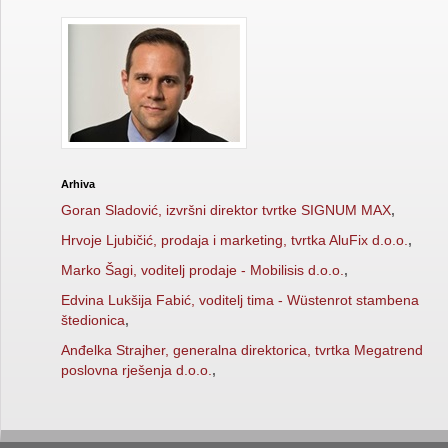
Arhiva
Goran Sladović, izvršni direktor tvrtke SIGNUM MAX
,
Hrvoje Ljubičić, prodaja i marketing, tvrtka AluFix d.o.o.
,
Marko Šagi, voditelj prodaje - Mobilisis d.o.o.
,
Edvina Lukšija Fabić, voditelj tima - Wüstenrot stambena
štedionica
,
Anđelka Strajher, generalna direktorica, tvrtka Megatrend
poslovna rješenja d.o.o.
,