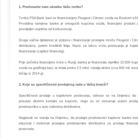
1. Predstavite nam ukratko Vašu tvrtku?
Tvrtka PSA Bank bavi se financiranjem Peugeot i Citroen vozila na Ruskom trži
Prvobitna namjena banke je omogućiti kupcima vozila, financijski produkt 
povoljnijim uvjetima od konkurencije.
Druga važna djelatnost je potpora i financiranje prodajne mreže Peugeot i Cit
distributera, putem kreditnih linija. Naziv za takvu vrstu poslovanja je kapt
financiranje (captive financing).
Prije početka financijske krize u Rusiji, banka je financirala otprilike 10.000 ku
vozila na godišnjoj bazi, te imala preko 2.5 mlrd. rubalja aktive (cca 600 mil. eur
tečaju iz 2014 g).
2. Koje su specifičnosti prodajnog rada u Vašoj branši?
Specifičnosti prodaje u kaptivnom poslovanju, odnose se na činjenicu da n
prisutan direktni kontakt sa kupcem, nego se on ostvaruje putem prodaj
predstavnika u auto salonima distributera.
Naglasak se stavlja na činjenicu, da prodajni predstavnici kaptivne banke mor
educirati i motivirati prodajne predstavnike distributera za prodaju financij
proizvoda.