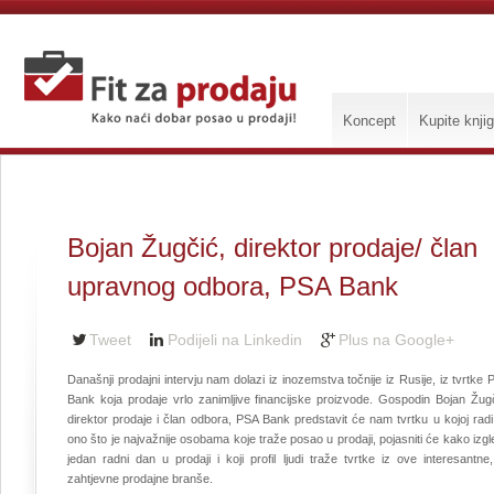
Koncept
Kupite knji
Bojan Žugčić, direktor prodaje/ član
upravnog odbora, PSA Bank
Tweet
Podijeli na Linkedin
Plus na Google+
Današnji prodajni intervju nam dolazi iz inozemstva točnije iz Rusije, iz tvrtke
Bank koja prodaje vrlo zanimljive financijske proizvode. Gospodin Bojan Žugč
direktor prodaje i član odbora, PSA Bank predstavit će nam tvrtku u kojoj radi
ono što je najvažnije osobama koje traže posao u prodaji, pojasniti će kako izg
jedan radni dan u prodaji i koji profil ljudi traže tvrtke iz ove interesantne,
zahtjevne prodajne branše.