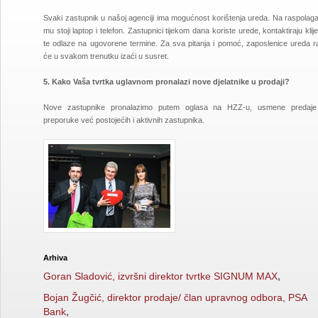
Svaki zastupnik u našoj agenciji ima mogućnost korištenja ureda. Na raspolaga
mu stoji laptop i telefon. Zastupnici tijekom dana koriste urede, kontaktiraju klij
te odlaze na ugovorene termine. Za sva pitanja i pomoć, zaposlenice ureda r
će u svakom trenutku izaći u susret.
5. Kako Vaša tvrtka uglavnom pronalazi nove djelatnike u prodaji?
Nove zastupnike pronalazimo putem oglasa na HZZ-u, usmene predaje
preporuke već postojećih i aktivnih zastupnika.
Arhiva
Goran Sladović, izvršni direktor tvrtke SIGNUM MAX
,
Bojan Žugčić, direktor prodaje/ član upravnog odbora, PSA
Bank
,