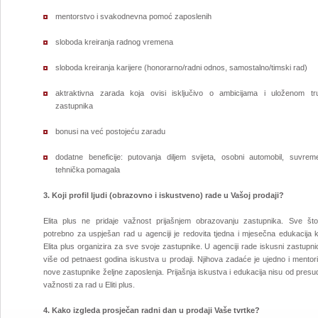
mentorstvo i svakodnevna pomoć zaposlenih
sloboda kreiranja radnog vremena
sloboda kreiranja karijere (honorarno/radni odnos, samostalno/timski rad)
aktraktivna zarada koja ovisi isključivo o ambicijama i uloženom tr
zastupnika
bonusi na već postojeću zaradu
dodatne beneficije: putovanja diljem svijeta, osobni automobil, suvrem
tehnička pomagala
3.
Koji profil ljudi (obrazovno i iskustveno) rade u Vašoj prodaji?
Elita plus ne pridaje važnost prijašnjem obrazovanju zastupnika. Sve što
potrebno za uspješan rad u agenciji je redovita tjedna i mjesečna edukacija k
Elita plus organizira za sve svoje zastupnike. U agenciji rade iskusni zastupni
više od petnaest godina iskustva u prodaji. Njihova zadaće je ujedno i mentori
nove zastupnike željne zaposlenja. Prijašnja iskustva i edukacija nisu od pres
važnosti za rad u Eliti plus.
4. Kako izgleda prosječan radni dan u prodaji Vaše tvrtke?