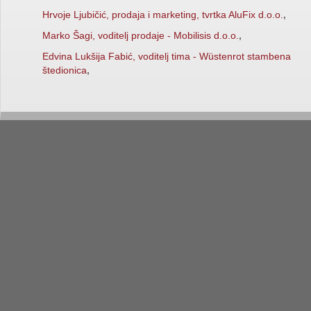
Hrvoje Ljubičić, prodaja i marketing, tvrtka AluFix d.o.o.
,
Marko Šagi, voditelj prodaje - Mobilisis d.o.o.
,
Edvina Lukšija Fabić, voditelj tima - Wüstenrot stambena
štedionica
,