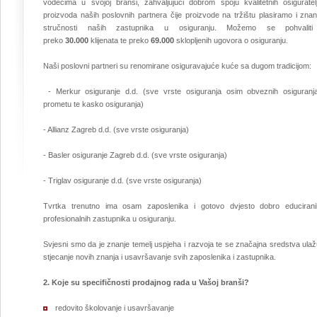
vodećima u svojoj branši, zahvaljujući dobrom spoju kvalitetnih osiguratelj
proizvoda naših poslovnih partnera čije proizvode na tržištu plasiramo i znan
stručnosti naših zastupnika u osiguranju. Možemo se pohvalit
preko
30.000
klijenata te preko
69.000
sklopljenih ugovora o osiguranju.
Naši poslovni partneri su renomirane osiguravajuće kuće sa dugom tradicijom:
- Merkur osiguranje d.d. (sve vrste osiguranja osim obveznih osiguranj
prometu te kasko osiguranja)
- Allianz Zagreb d.d. (sve vrste osiguranja)
- Basler osiguranje Zagreb d.d. (sve vrste osiguranja)
- Triglav osiguranje d.d. (sve vrste osiguranja)
Tvrtka trenutno ima osam zaposlenika i gotovo dvjesto dobro educirani
profesionalnih zastupnika u osiguranju.
Svjesni smo da je znanje temelj uspjeha i razvoja te se značajna sredstva ula
stjecanje novih znanja i usavršavanje svih zaposlenika i zastupnika.
2.
Koje su specifičnosti prodajnog rada u Vašoj branši?
redovito školovanje i usavršavanje