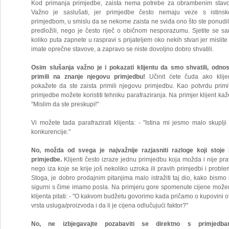
Kod primanja primjedbe, zaista nema potrebe za obrambenim stav
Važno je saslušati, jer primjedbe često nemaju veze s istins
primjedbom, u smislu da se nekome zaista ne sviđa ono što ste ponudili 
predložili, nego je često riječ o običnom nesporazumu. Sjetite se s
koliko puta zapnete u raspravi s prijateljem oko nekih stvari jer mislite
imate oprečne stavove, a zapravo se niste dovoljno dobro shvatili.
Osim slušanja važno je i pokazati klijentu da smo shvatili, odno
primili na znanje njegovu primjedbu!
Učinit ćete čuda ako klije
pokažete da ste zaista primili njegovu primjedbu. Kao potvrdu primi
primjedbe možete koristiti tehniku parafraziranja. Na primjer klijent kaže
"Mislim da ste preskupi!"
Vi možete tada parafrazirati klijenta: - "Istina mi jesmo malo skuplji
konkurencije."
No, možda od svega je najvažnije razjasniti razloge koji stoje 
primjedbe.
Klijenti često izraze jednu primjedbu koja možda i nije pra
nego iza koje se krije još nekoliko uzroka ili pravih primjedbi i proble
Stoga, je dobro prodajnim pitanjima malo istražiti taj dio, kako bismo b
sigurni s čime imamo posla. Na primjeru gore spomenute cijene mož
klijenta pitati: - "O kakvom budžetu govorimo kada pričamo o kupovini o
vrsta usluga/proizvoda i da li je cijena odlučujući faktor?"
No, ne izbjegavajte pozabaviti se direktno s primjedb