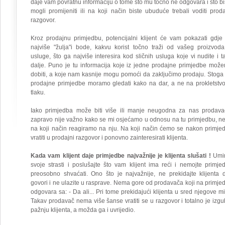
daje vam povratnu informaciju o tome što mu točno ne odgovara i što bi
mogli promijeniti ili na koji način biste ubuduće trebali voditi proda
razgovor.
Kroz prodajnu primjedbu, potencijalni klijent će vam pokazati gdje
najviše "žulja"i bode, kakvu korist točno traži od vašeg proizvoda 
usluge, što ga najviše interesira kod sličnih usluga koje vi nudite i t
dalje. Puno je tu informacija koje iz jedne prodajne primjedbe mož
dobiti, a koje nam kasnije mogu pomoći da zaključimo prodaju. Stoga
prodajne primjedbe moramo gledati kako na dar, a ne na prokletstvo 
tlaku.
Iako primjedba može biti više ili manje neugodna za nas prodava
zapravo nije važno kako se mi osjećamo u odnosu na tu primjedbu, n
na koji način reagiramo na nju. Na koji način ćemo se nakon primje
vratiti u prodajni razgovor i ponovno zainteresirati klijenta.
Kada vam klijent daje primjedbe najvažnije je klijenta slušati !
Umir
svoje strasti i poslušajte što vam klijent ima reći i nemojte primje
preosobno shvaćati. Ono što je najvažnije, ne prekidajte klijenta 
govori i ne ulazite u rasprave. Nema gore od prodavača koji na primje
odgovara sa: - Da ali... Pri tome prekidajući klijenta u sred njegove mis
Takav prodavač nema više šanse vratiti se u razgovor i totalno je izgu
pažnju klijenta, a možda ga i uvrijedio.