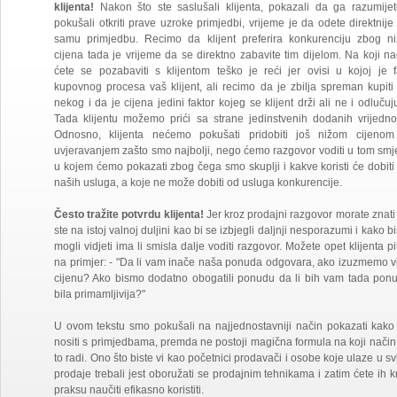
klijenta!
Nakon što ste saslušali klijenta, pokazali da ga razumijet
pokušali otkriti prave uzroke primjedbi, vrijeme je da odete direktnije
samu primjedbu. Recimo da klijent preferira konkurenciju zbog ni
cijena tada je vrijeme da se direktno zabavite tim dijelom. Na koji na
ćete se pozabaviti s klijentom teško je reći jer ovisi u kojoj je f
kupovnog procesa vaš klijent, ali recimo da je zbilja spreman kupiti
nekog i da je cijena jedini faktor kojeg se klijent drži ali ne i odlučuju
Tada klijentu možemo prići sa strane jedinstvenih dodanih vrijednos
Odnosno, klijenta nećemo pokušati pridobiti još nižom cijenom 
uvjeravanjem zašto smo najbolji, nego ćemo razgovor voditi u tom smj
u kojem ćemo pokazati zbog čega smo skuplji i kakve koristi će dobiti
naših usluga, a koje ne može dobiti od usluga konkurencije.
Često tražite potvrdu klijenta!
Jer kroz prodajni razgovor morate znati
ste na istoj valnoj duljini kao bi se izbjegli daljnji nesporazumi i kako bi
mogli vidjeti ima li smisla dalje voditi razgovor. Možete opet klijenta pit
na primjer: - "Da li vam inače naša ponuda odgovara, ako izuzmemo v
cijenu? Ako bismo dodatno obogatili ponudu da li bih vam tada pon
bila primamljivija?"
U ovom tekstu smo pokušali na najjednostavniji način pokazati kako
nositi s primjedbama, premda ne postoji magična formula na koji način
to radi. Ono što biste vi kao početnici prodavači i osobe koje ulaze u svi
prodaje trebali jest oboružati se prodajnim tehnikama i zatim ćete ih k
praksu naučiti efikasno koristiti.