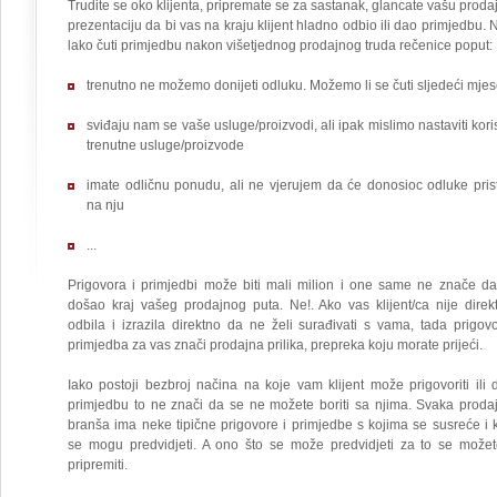
Trudite se oko klijenta, pripremate se za sastanak, glancate vašu proda
prezentaciju da bi vas na kraju klijent hladno odbio ili dao primjedbu. N
lako čuti primjedbu nakon višetjednog prodajnog truda rečenice poput:
trenutno ne možemo donijeti odluku. Možemo li se čuti sljedeći mjes
sviđaju nam se vaše usluge/proizvodi, ali ipak mislimo nastaviti korist
trenutne usluge/proizvode
imate odličnu ponudu, ali ne vjerujem da će donosioc odluke prist
na nju
...
Prigovora i primjedbi može biti mali milion i one same ne znače da
došao kraj vašeg prodajnog puta. Ne!. Ako vas klijent/ca nije direk
odbila i izrazila direktno da ne želi surađivati s vama, tada prigovo
primjedba za vas znači prodajna prilika, prepreka koju morate prijeći.
Iako postoji bezbroj načina na koje vam klijent može prigovoriti ili d
primjedbu to ne znači da se ne možete boriti sa njima. Svaka proda
branša ima neke tipične prigovore i primjedbe s kojima se susreće i k
se mogu predvidjeti. A ono što se može predvidjeti za to se možet
pripremiti.