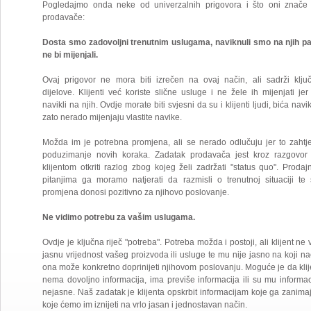
Pogledajmo onda neke od univerzalnih prigovora i što oni znače
prodavače:
Dosta smo zadovoljni trenutnim uslugama, naviknuli smo na njih pa
ne bi mijenjali.
Ovaj prigovor ne mora biti izrečen na ovaj način, ali sadrži klju
dijelove. Klijenti već koriste slične usluge i ne žele ih mijenjati jer
navikli na njih. Ovdje morate biti svjesni da su i klijenti ljudi, bića navik
zato nerado mijenjaju vlastite navike.
Možda im je potrebna promjena, ali se nerado odlučuju jer to zahtj
poduzimanje novih koraka. Zadatak prodavača jest kroz razgovor
klijentom otkriti razlog zbog kojeg želi zadržati "status quo". Prodaj
pitanjima ga moramo natjerati da razmisli o trenutnoj situaciji te 
promjena donosi pozitivno za njihovo poslovanje.
Ne vidimo potrebu za vašim uslugama.
Ovdje je ključna riječ "potreba". Potreba možda i postoji, ali klijent ne v
jasnu vrijednost vašeg proizvoda ili usluge te mu nije jasno na koji na
ona može konkretno doprinijeti njihovom poslovanju. Moguće je da klij
nema dovoljno informacija, ima previše informacija ili su mu informac
nejasne. Naš zadatak je klijenta opskrbit informacijam koje ga zanimaj
koje ćemo im iznijeti na vrlo jasan i jednostavan način.