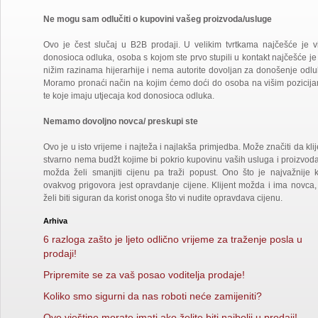
Ne mogu sam odlučiti o kupovini vašeg proizvoda/usluge
Ovo je čest slučaj u B2B prodaji. U velikim tvrtkama najčešće je v
donosioca odluka, osoba s kojom ste prvo stupili u kontakt najčešće je
nižim razinama hijerarhije i nema autorite dovoljan za donošenje odlu
Moramo pronaći način na kojim ćemo doći do osoba na višim pozicij
te koje imaju utjecaja kod donosioca odluka.
Nemamo dovoljno novca/ preskupi ste
Ovo je u isto vrijeme i najteža i najlakša primjedba. Može značiti da klij
stvarno nema budžt kojime bi pokrio kupovinu vaših usluga i proizvoda 
možda želi smanjiti cijenu pa traži popust. Ono što je najvažnije 
ovakvog prigovora jest opravdanje cijene. Klijent možda i ima novca, 
želi biti siguran da korist onoga što vi nudite opravdava cijenu.
Arhiva
6 razloga zašto je ljeto odlično vrijeme za traženje posla u
prodaji!
Pripremite se za vaš posao voditelja prodaje!
Koliko smo sigurni da nas roboti neće zamijeniti?
Ove vještine morate imati ako želite biti najbolji u prodaji!