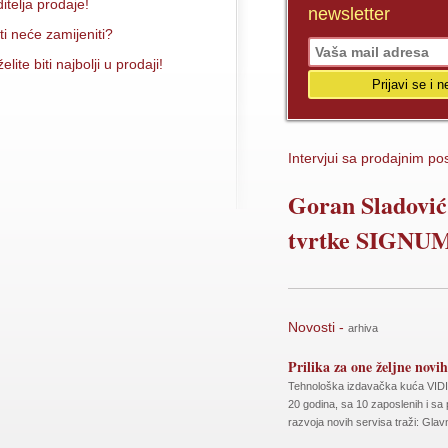
itelja prodaje!
newsletter
i neće zamijeniti?
ite biti najbolji u prodaji!
Intervjui sa prodajnim p
Goran Sladović,
tvrtke SIGN
Novosti -
arhiva
Prilika za one željne novih
Tehnološka izdavačka kuća VIDI p
20 godina, sa 10 zaposlenih i sa 
razvoja novih servisa traži: Glav