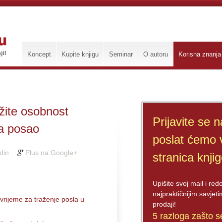
Koncept
Kupite knjigu
Seminar
O autoru
Korisna znanja
žite osobnost
Prijavite se n
za posao
poslat ćemo 
din
Plus na Google+
stranica knji
Upišite svoj mail i red
najpraktičnijim savje
 vrijeme za traženje posla u
prodaji!
5 razloga zašto se