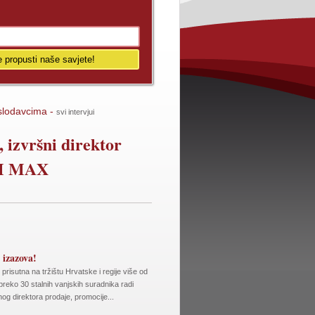
oslodavcima -
svi intervjui
 izvršni direktor
UM MAX
 izazova!
risutna na tržištu Hrvatske i regije više od
preko 30 stalnih vanjskih suradnika radi
nog direktora prodaje, promocije...