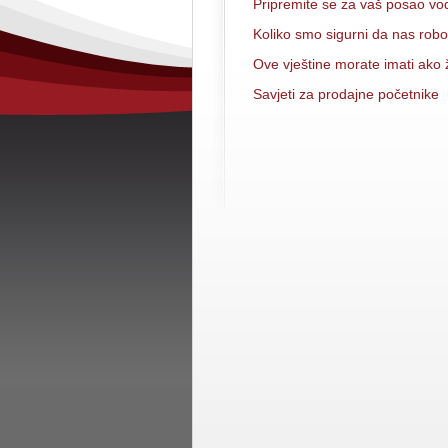
Pripremite se za vaš posao vod
Koliko smo sigurni da nas robot
Ove vještine morate imati ako žel
Savjeti za prodajne početnike