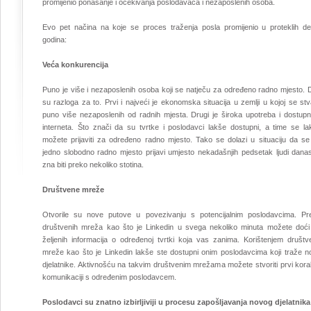
promijenio ponašanje i očekivanja poslodavaca i nezaposlenih osoba.
Evo pet načina na koje se proces traženja posla promijenio u proteklih de
godina:
Veća konkurencija
Puno je više i nezaposlenih osoba koji se natječu za određeno radno mjesto. 
su razloga za to. Prvi i najveći je ekonomska situacija u zemlji u kojoj se st
puno više nezaposlenih od radnih mjesta. Drugi je široka upotreba i dostupn
interneta. Što znači da su tvrtke i poslodavci lakše dostupni, a time se la
možete prijaviti za određeno radno mjesto. Tako se dolazi u situaciju da se
jedno slobodno radno mjesto prijavi umjesto nekadašnjih pedsetak ljudi danas
zna biti preko nekoliko stotina.
Društvene mreže
Otvorile su nove putove u povezivanju s potencijalnim poslodavcima. Pr
društvenih mreža kao što je Linkedin u svega nekoliko minuta možete doći
željenih informacija o određenoj tvrtki koja vas zanima. Korištenjem društv
mreže kao što je Linkedin lakše ste dostupni onim poslodavcima koji traže n
djelatnike. Aktivnošću na takvim društvenim mrežama možete stvoriti prvi kora
komunikaciji s određenim poslodavcem.
Poslodavci su znatno izbirljiviji u procesu zapošljavanja novog djelatnika