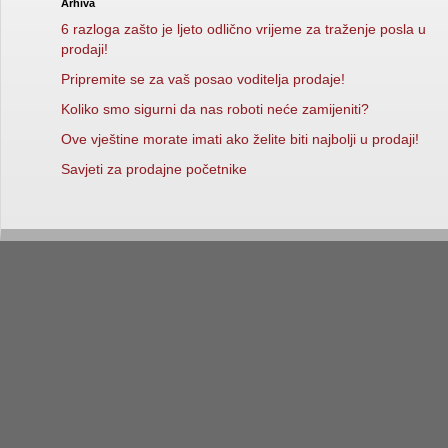
Arhiva
6 razloga zašto je ljeto odlično vrijeme za traženje posla u
prodaji!
Pripremite se za vaš posao voditelja prodaje!
Koliko smo sigurni da nas roboti neće zamijeniti?
Ove vještine morate imati ako želite biti najbolji u prodaji!
Savjeti za prodajne početnike