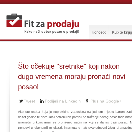
Koncept
Kupite knji
Što očekuje "sretnike" koji nakon
dugo vremena moraju pronaći novi
posao!
Tweet
Podijeli na Linkedin
Plus na Google+
Ako ste osoba koja je neprekidno zaposlena na jednom mjestu barem zadn
deset godina te niste imali potrebu niti pomisli na traženje novog posla tada bist
iznenadili u kojoj mjeri se promijenio način na koji se danas traži posao. N
trendovi u ekonomiji te ulazak interneta u naš svakodnevni život dramatično