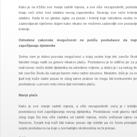
Kako je na tržištu sve manje radnih mjesta, a sve više nezaposlenih, posloda
imaju veći izbor kod odabira novog zaposlenika. Stvaraju sve veće kriterij
odabiru. Kada bi se gledao oglas za posao i kriteriji koje određena osoba m
zadovoljavati stječemo dojam kako nikako ne možemo zadovoljiti sve postavlje
kriterije.
Određene zakonske mogućnosti ne potiču poslodavce da trajn
zapošljavaju djelatnike
Svima nam je dobro poznata mogućnost u kojoj osobe koje tek završe školu 
fakultet mogu raditi za gotovo nikakvu plaću. Poslodavcu je to odlično jer za 
mali novac može dobiti djelatnika na određeno vrijeme, a dobro je i za nekog tk
tek završio školu da sakupi barem neko radno iskustvo. Međutim, loše je za m
ljudi koji traže stalni posao te zbog takve prakse ne mogu biti konkurentni je
poslodavac u prvom redu mora dati normalnu plaću.
Manje plaće
Kako je sve manje radnih mjesta, a više nezaposlenih veća je i izbirljiv
poslodavca kod zapošljavanja novog djelatnika. Poslodavac vodi glavnu riječ
zbog toga što ima više radnika od radnih mjesta, može snižavati cijenu ra
Naravno, čovjek koji traži bilo kakav posao nije izbirljiv pa će često pristajat
uvjete poslodavca na koje u normalnijim okolnostima ne bi pristao.