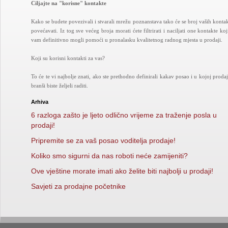
Ciljajte na "korisne" kontakte
Kako se budete povezivali i stvarali mrežu poznanstava tako će se broj vaših konta
povećavati. Iz tog sve većeg broja morati ćete filtrirati i naciljati one kontakte koj
vam definitivno mogli pomoći u pronalasku kvalitetnog radnog mjesta u prodaji.
Koji su korisni kontakti za vas?
To će te vi najbolje znati, ako ste prethodno definirali kakav posao i u kojoj proda
branši biste željeli raditi.
Arhiva
6 razloga zašto je ljeto odlično vrijeme za traženje posla u
prodaji!
Pripremite se za vaš posao voditelja prodaje!
Koliko smo sigurni da nas roboti neće zamijeniti?
Ove vještine morate imati ako želite biti najbolji u prodaji!
Savjeti za prodajne početnike