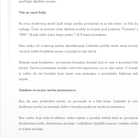
pročitajte slijedeće savjete:
Više ne znači bolje
Na ovoj društvenoj mreži ljudi imaju naviku povezivati se sa bilo kime i iz bilo k
razloga. Često se ponose onim dijelom profila na kojem pod pojmom "Contacts" 
"500+" ili pak ističu kako imaju preko 7 ili 8 tisuća kontakata.
Iako netko od ovakvog načina iskorištavanja Linkedin profila može imati koristi
vas koji tražite kvalitetan posao u prodaji to nije slučaj.
Nastojte imati kvalitetne i provjerene kontakte, kontate koji će vam u konačnici bit
koristi. Vaš broj kontakata možda i neće biti impresivan, no to nije važno. U konač
je važno da oni kontakti koje imate vam pomognu u pronalasku željenog rad
mjesta.
Smisleno stvarajte mrežu poznanstava
Kao što smo prethodno naveli, ne povezujte se s bilo kime. Linkedin je izvr
društvena mreža za stvaranje dobre virtualne poslovne mreže poznanstava.
Kao osobe koje traže kvalitetno radno mjesto u prodaji trebali biste se povezivat
direktorima tvrtki, direktorima prodaje, voditeljima ljudskih resursa i ostalim oso
iz svijeta prodaje.